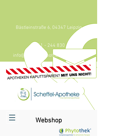
Bästleinstraße 6, 04347 Leipzig
0341 - 244 830
info@scheffel-apotheke-leipzig.de
Webshop