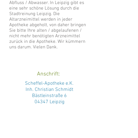
Abfluss / Abwasser. In Leipzig gibt es
eine sehr schöne Lösung durch die
Stadtreinung Leipzig. Die
Altarzneimittel werden in jeder
Apotheke abgeholt, von daher bringen
Sie bitte Ihre alten / abgelaufenen /
nicht mehr benötigten Arzneimittel
zurück in die Apotheke. Wir kümmern
uns darum. Vielen Dank.
Anschrift:
Scheffel-Apotheke e.K.
Inh. Christian Schmidt
Bästleinstraße 6
04347 Leipzig
Kontakt:
Telefon:
0341 - 244 830
Fax:
0341 - 244 83 33
info@scheffel-apotheke-leipzig.de