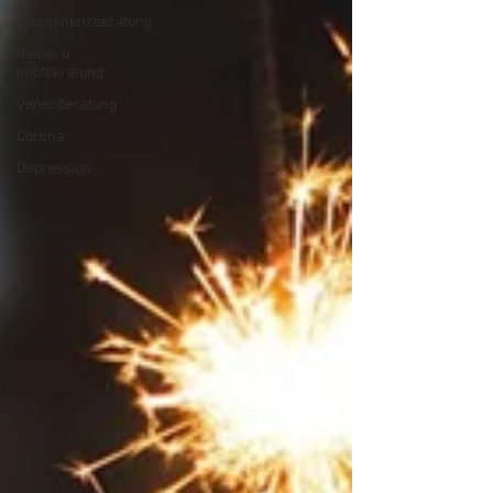
Inkontinenzberatung
Reise- u.
Impfberatung
Venenberatung
Corona
Depression