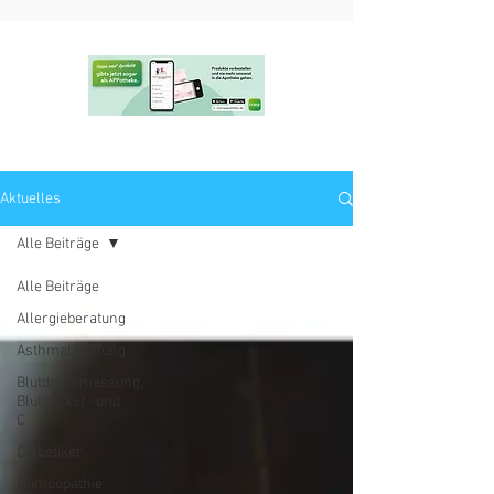
Aktuelles
Alle Beiträge
Alle Beiträge
Allergieberatung
Asthmaberatung
Blutdruckmessung,
Blutzucker- und
C
Diabetiker
Homöopathie