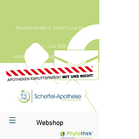
Bästleinstraße 6, 04347 Leipzig
0341 - 244 830
info@scheffel-apotheke-leipzig.de
Webshop