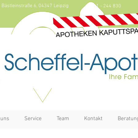
Bästleinstraße 6, 04347 Leipzig
0341 - 244 830
 uns
Service
Team
Kontakt
Beratun