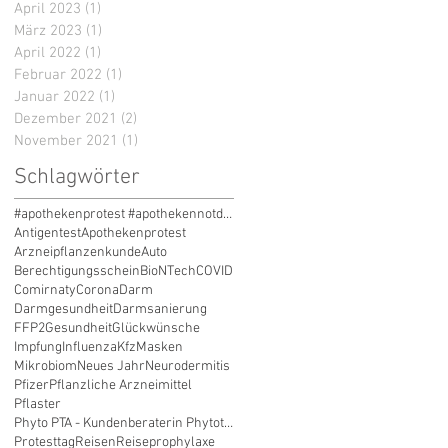
April 2023
(1)
1 Beitrag
März 2023
(1)
1 Beitrag
April 2022
(1)
1 Beitrag
Februar 2022
(1)
1 Beitrag
Januar 2022
(1)
1 Beitrag
Dezember 2021
(2)
2 Beiträge
November 2021
(1)
1 Beitrag
Schlagwörter
#apothekenprotest #apothekennotdienst #apothekenprotesttag #apothekensterben #zukunftsklau #liefere
Antigentest
Apothekenprotest
Arzneipflanzenkunde
Auto
Berechtigungsschein
BioNTech
COVID
Comirnaty
Corona
Darm
Darmgesundheit
Darmsanierung
FFP2
Gesundheit
Glückwünsche
Impfung
Influenza
Kfz
Masken
Mikrobiom
Neues Jahr
Neurodermitis
Pfizer
Pflanzliche Arzneimittel
Pflaster
Phyto PTA - Kundenberaterin Phytotherapie
Protesttag
Reisen
Reiseprophylaxe