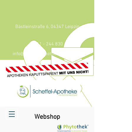
Bästleinstraße 6, 04347 Leipzig
0341 - 244 830
info@scheffel-apotheke-leipzig.de
Webshop