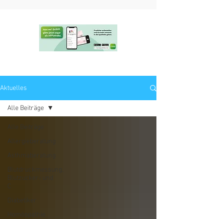
Aktuelles
Alle Beiträge
Alle Beiträge
Allergieberatung
Asthmaberatung
Blutdruckmessung,
Blutzucker- und
C
Diabetiker
Homöopathie