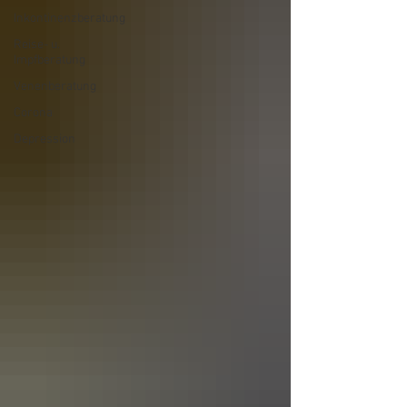
Inkontinenzberatung
Reise- u.
Impfberatung
Venenberatung
Corona
Depression