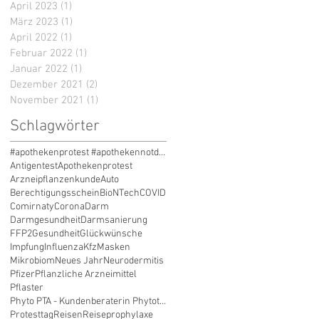
April 2023
(1)
1 Beitrag
März 2023
(1)
1 Beitrag
April 2022
(1)
1 Beitrag
Februar 2022
(1)
1 Beitrag
Januar 2022
(1)
1 Beitrag
Dezember 2021
(2)
2 Beiträge
November 2021
(1)
1 Beitrag
Schlagwörter
#apothekenprotest #apothekennotdienst #apothekenprotesttag #apothekensterben #zukunftsklau #liefere
Antigentest
Apothekenprotest
Arzneipflanzenkunde
Auto
Berechtigungsschein
BioNTech
COVID
Comirnaty
Corona
Darm
Darmgesundheit
Darmsanierung
FFP2
Gesundheit
Glückwünsche
Impfung
Influenza
Kfz
Masken
Mikrobiom
Neues Jahr
Neurodermitis
Pfizer
Pflanzliche Arzneimittel
Pflaster
Phyto PTA - Kundenberaterin Phytotherapie
Protesttag
Reisen
Reiseprophylaxe