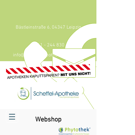
Bästleinstraße 6, 04347 Leipzig
0341 - 244 830
info@scheffel-apotheke-leipzig.de
Webshop