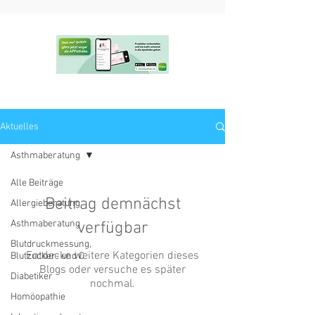
Aktuelles
Asthmaberatung
Alle Beiträge
Beitrag demnächst
Allergieberatung
Asthmaberatung
verfügbar
Blutdruckmessung,
Entdecke weitere Kategorien dieses
Blutzucker- und C
Blogs oder versuche es später
Diabetiker
nochmal.
Homöopathie