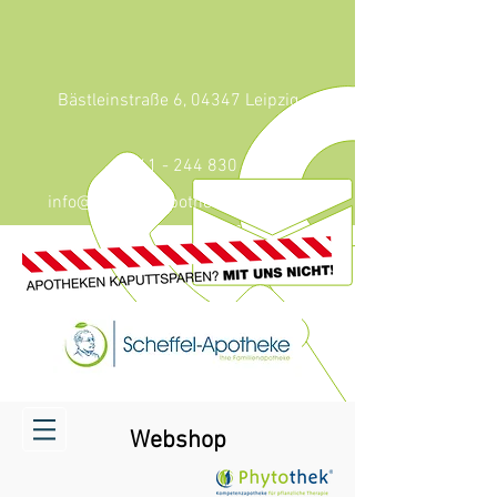
Bästleinstraße 6, 04347 Leipzig
0341 - 244 830
info@scheffel-apotheke-leipzig.de
Webshop