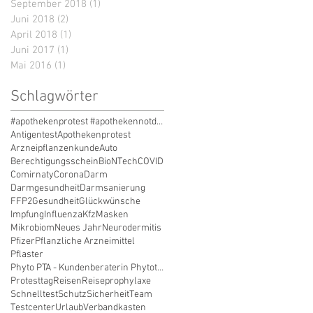
September 2018
(1)
1 Beitrag
Juni 2018
(2)
2 Beiträge
April 2018
(1)
1 Beitrag
Juni 2017
(1)
1 Beitrag
Mai 2016
(1)
1 Beitrag
Schlagwörter
#apothekenprotest #apothekennotdienst #apothekenprotesttag #apothekensterben #zukunftsklau #liefere
Antigentest
Apothekenprotest
Arzneipflanzenkunde
Auto
Berechtigungsschein
BioNTech
COVID
Comirnaty
Corona
Darm
Darmgesundheit
Darmsanierung
FFP2
Gesundheit
Glückwünsche
Impfung
Influenza
Kfz
Masken
Mikrobiom
Neues Jahr
Neurodermitis
Pfizer
Pflanzliche Arzneimittel
Pflaster
Phyto PTA - Kundenberaterin Phytotherapie
Protesttag
Reisen
Reiseprophylaxe
Schnelltest
Schutz
Sicherheit
Team
Testcenter
Urlaub
Verbandkasten