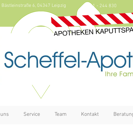
Bästleinstraße 6, 04347 Leipzig
0341 - 244 830
 uns
Service
Team
Kontakt
Beratun