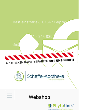
Bästleinstraße 6, 04347 Leipzig
0341 - 244 830
info@scheffel-apotheke-leipzig.de
Webshop